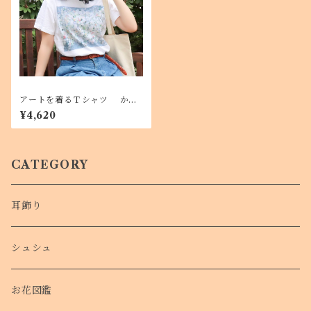
アートを着るＴシャツ かす
みそう
¥4,620
CATEGORY
耳飾り
シュシュ
お花図鑑