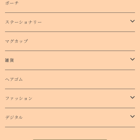
側面プリントハードケース
ポーチ
手帳型スマホケース
ステーショナリー
クリアケース
カード
マグカップ
クッションバンパーケース
クリアファイル
雑貨
スマホリング
ステッカー
パスケース
ヘアゴム
ショルダー付きケース
ファッション
Ｔシャツ
デジタル
ロンT
待受け