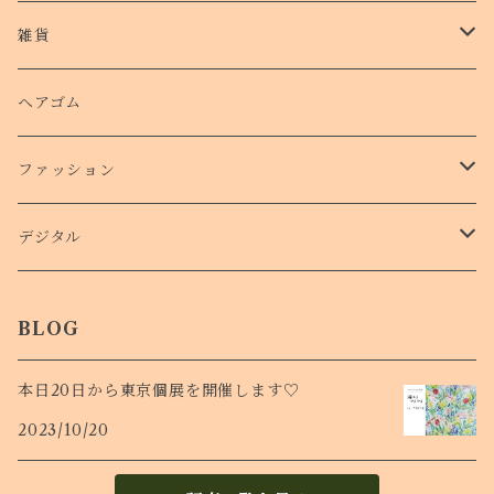
クッションバンパーケース
クリアファイル
雑貨
スマホリング
ステッカー
パスケース
ヘアゴム
ショルダー付きケース
ファッション
Ｔシャツ
デジタル
ロンT
待受け
BLOG
本日20日から東京個展を開催します♡
2023/10/20