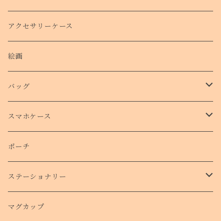
クリスマスコフレ
アクセサリーケース
絵画
バッグ
トートバッグ
スマホケース
側面プリントハードケース
ポーチ
手帳型スマホケース
ステーショナリー
クリアケース
カード
マグカップ