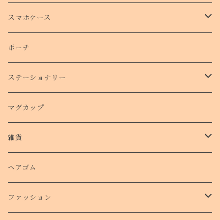
トートバッグ
スマホケース
側面プリントハードケース
ポーチ
手帳型スマホケース
ステーショナリー
クリアケース
カード
マグカップ
クッションバンパーケース
クリアファイル
雑貨
スマホリング
ステッカー
パスケース
ヘアゴム
ショルダー付きケース
ファッション