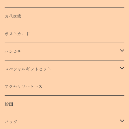
お花図鑑
ポストカード
ハンカチ
タオルハンカチ
スペシャルギフトセット
クリスマスコフレ
アクセサリーケース
絵画
バッグ