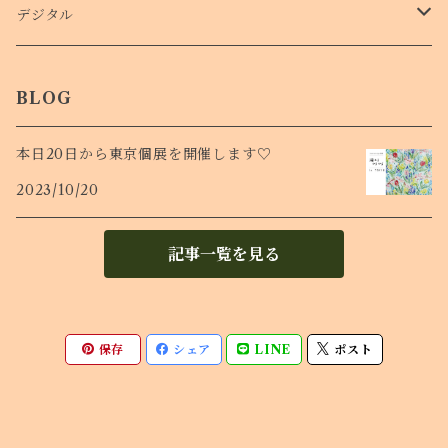
Ｔシャツ
デジタル
ロンT
待受け
BLOG
本日20日から東京個展を開催します♡
2023/10/20
記事一覧を見る
保存
シェア
LINE
ポスト