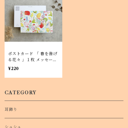
ポストカード 「 春を告げ
る花々 」１枚 メッセージ
カードにも
¥220
CATEGORY
耳飾り
シュシュ