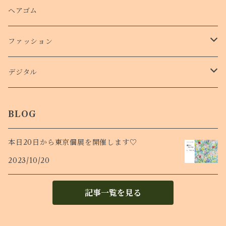
スマホリング
ステッカー
パスケース
ヘアゴム
ショルダー付きケース
ファッション
Ｔシャツ
デジタル
ロンT
待受け
BLOG
本日20日から東京個展を開催します♡
2023/10/20
記事一覧を見る