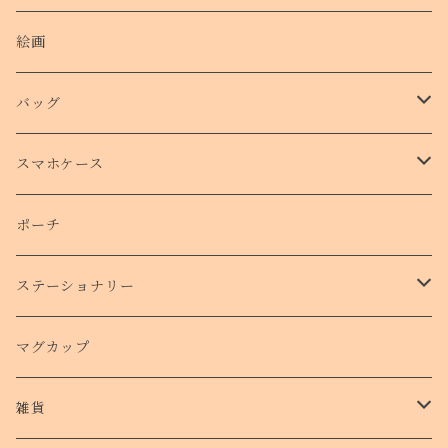
絵画
バッグ
トートバッグ
スマホケース
側面プリントハードケース
ポーチ
手帳型スマホケース
ステーショナリー
クリアケース
カード
マグカップ
クッションバンパーケース
クリアファイル
雑貨