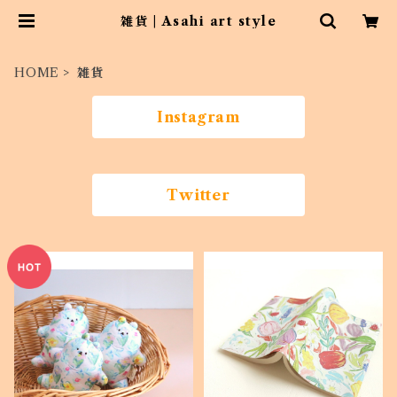
雑貨 | Asahi art style
HOME
雑貨
Instagram
Twitter