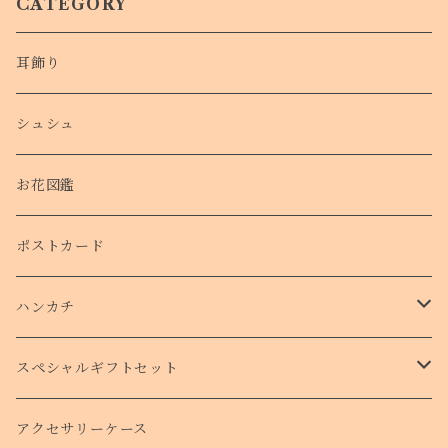
CATEGORY
耳飾り
シュシュ
お花図鑑
ポストカード
ハンカチ
タオルハンカチ
スペシャルギフトセット
クリスマスコフレ
アクセサリーケース