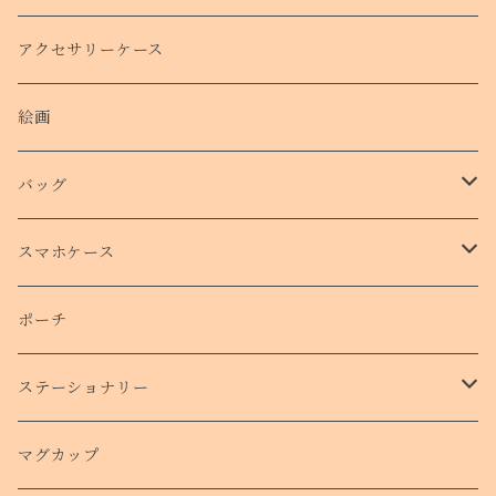
クリスマスコフレ
アクセサリーケース
絵画
バッグ
トートバッグ
スマホケース
側面プリントハードケース
ポーチ
手帳型スマホケース
ステーショナリー
クリアケース
カード
マグカップ