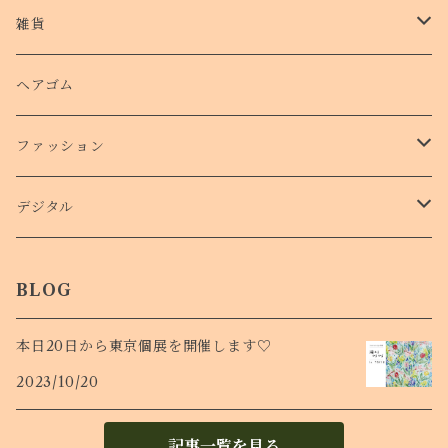
クッションバンパーケース
クリアファイル
雑貨
スマホリング
ステッカー
パスケース
ヘアゴム
ショルダー付きケース
ファッション
Ｔシャツ
デジタル
ロンT
待受け
BLOG
本日20日から東京個展を開催します♡
2023/10/20
記事一覧を見る