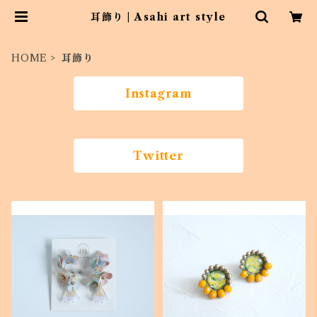
耳飾り | Asahi art style
HOME
耳飾り
Instagram
Twitter