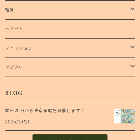
クッションバンパーケース
クリアファイル
雑貨
スマホリング
ステッカー
パスケース
ヘアゴム
ショルダー付きケース
ファッション
Ｔシャツ
デジタル
ロンT
待受け
BLOG
本日20日から東京個展を開催します♡
2023/10/20