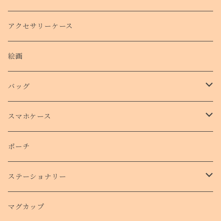
クリスマスコフレ
アクセサリーケース
絵画
バッグ
トートバッグ
スマホケース
側面プリントハードケース
ポーチ
手帳型スマホケース
ステーショナリー
クリアケース
カード
マグカップ