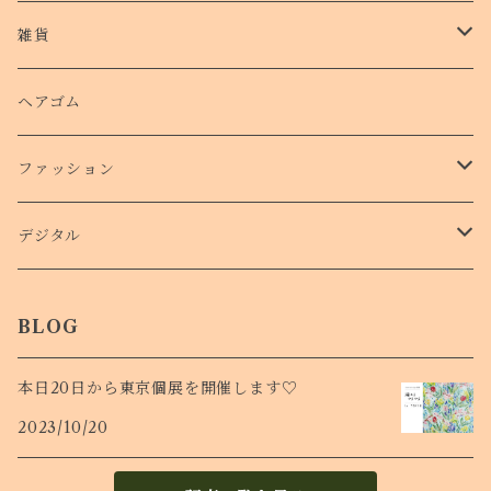
クッションバンパーケース
クリアファイル
雑貨
スマホリング
ステッカー
パスケース
ヘアゴム
ショルダー付きケース
ファッション
Ｔシャツ
デジタル
ロンT
待受け
BLOG
本日20日から東京個展を開催します♡
2023/10/20