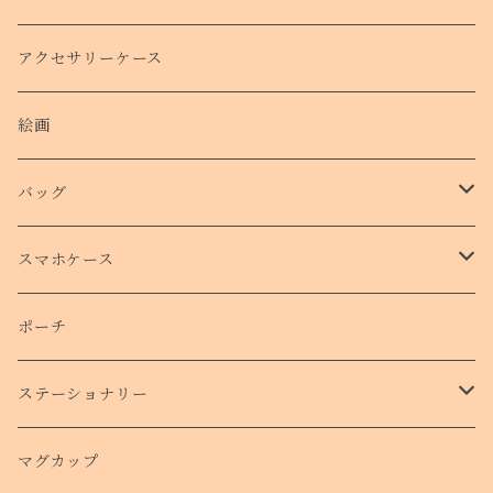
クリスマスコフレ
アクセサリーケース
絵画
バッグ
トートバッグ
スマホケース
側面プリントハードケース
ポーチ
手帳型スマホケース
ステーショナリー
クリアケース
カード
マグカップ