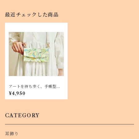
最近チェックした商品
アートを持ち歩く、手帳型ス
マホケースショルダータイ
¥4,950
プ ひまわり iPhone1 Andr
oid対応
CATEGORY
耳飾り