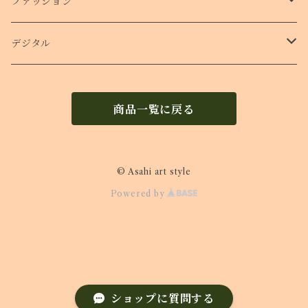
ショルダー付きケース
ファッション
Ｔシャツ
デジタル
ロンT
待受け
商品一覧に戻る
© Asahi art style
Powered by
ショップに質問する