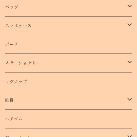
バッグ
トートバッグ
スマホケース
側面プリントハードケース
ポーチ
手帳型スマホケース
ステーショナリー
クリアケース
カード
マグカップ
クッションバンパーケース
クリアファイル
雑貨
スマホリング
ステッカー
パスケース
ヘアゴム