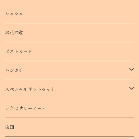
シュシュ
お花図鑑
ポストカード
ハンカチ
タオルハンカチ
スペシャルギフトセット
クリスマスコフレ
アクセサリーケース
絵画