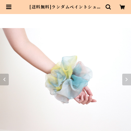
[送料無料]ランダムペイントシュシ
ュ セット <Asahi art styleオリ
ジナルテキスタイル> ビッグシュシ
ュ | Asahi art style