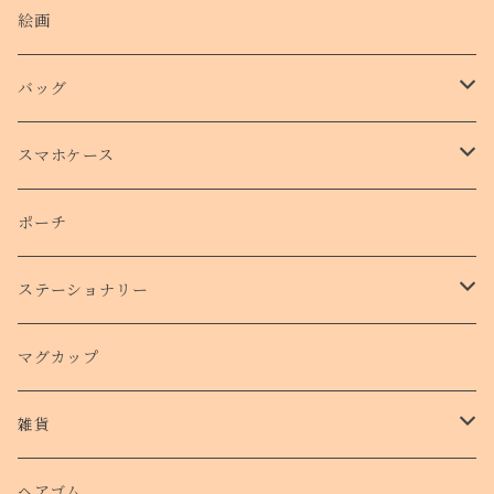
絵画
バッグ
トートバッグ
スマホケース
側面プリントハードケース
ポーチ
手帳型スマホケース
ステーショナリー
クリアケース
カード
マグカップ
クッションバンパーケース
クリアファイル
雑貨
スマホリング
ステッカー
パスケース
ヘアゴム