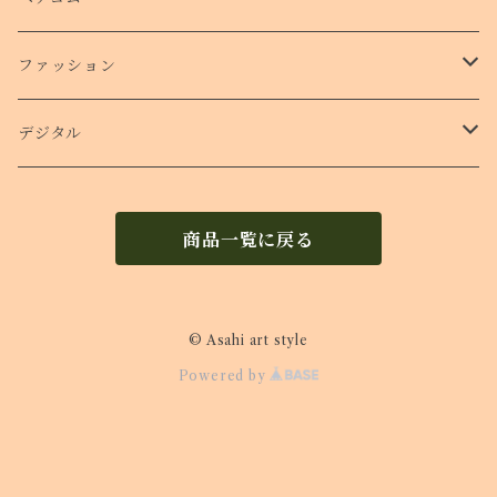
ショルダー付きケース
ファッション
Ｔシャツ
デジタル
ロンT
待受け
商品一覧に戻る
© Asahi art style
Powered by