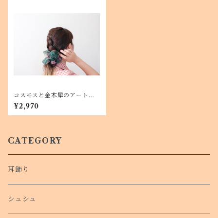
コスモスと金木犀のアートシ
ュシュ <Asahi art styleオリ
¥2,970
ジナルテキスタイル> お花柄の
ビッグシュシュ
CATEGORY
耳飾り
シュシュ