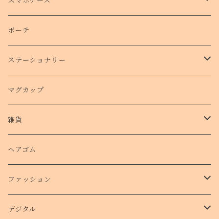
トートバッグ
スマホケース
側面プリントハードケース
ポーチ
手帳型スマホケース
ステーショナリー
クリアケース
カード
マグカップ
クッションバンパーケース
クリアファイル
雑貨
スマホリング
ステッカー
パスケース
ヘアゴム
ショルダー付きケース
ファッション
Ｔシャツ
デジタル