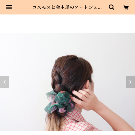
コスモスと金木犀のアートシュシ
ュ <Asahi art styleオリジナル
テキスタイル> お花柄のビッグシュ
シュ | Asahi art style