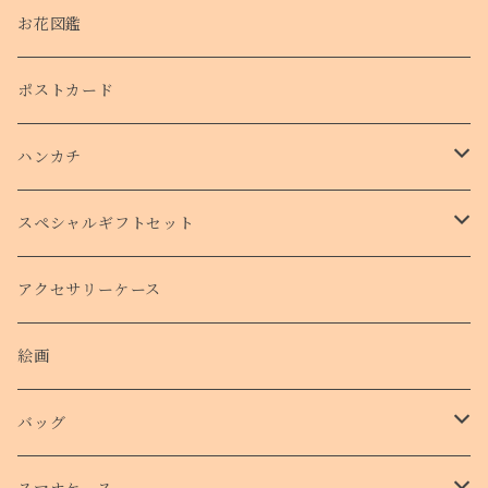
お花図鑑
ポストカード
ハンカチ
タオルハンカチ
スペシャルギフトセット
クリスマスコフレ
アクセサリーケース
絵画
バッグ