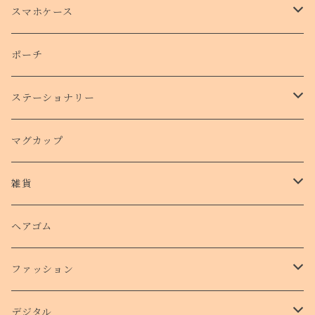
トートバッグ
スマホケース
側面プリントハードケース
ポーチ
手帳型スマホケース
ステーショナリー
クリアケース
カード
マグカップ
クッションバンパーケース
クリアファイル
雑貨
スマホリング
ステッカー
パスケース
ヘアゴム
ショルダー付きケース
ファッション
Ｔシャツ
デジタル