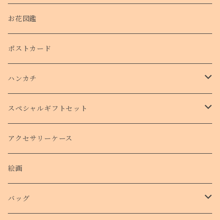
お花図鑑
ポストカード
ハンカチ
タオルハンカチ
スペシャルギフトセット
クリスマスコフレ
アクセサリーケース
絵画
バッグ