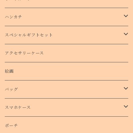
ハンカチ
タオルハンカチ
スペシャルギフトセット
クリスマスコフレ
アクセサリーケース
絵画
バッグ
トートバッグ
スマホケース
側面プリントハードケース
ポーチ