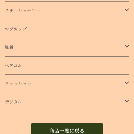
手帳型スマホケース
ステーショナリー
クリアケース
カード
マグカップ
クッションバンパーケース
クリアファイル
雑貨
スマホリング
ステッカー
パスケース
ヘアゴム
ショルダー付きケース
ファッション
Ｔシャツ
デジタル
ロンT
待受け
商品一覧に戻る