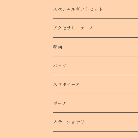
タオルハンカチ
スペシャルギフトセット
クリスマスコフレ
アクセサリーケース
絵画
バッグ
トートバッグ
スマホケース
側面プリントハードケース
ポーチ
手帳型スマホケース
ステーショナリー