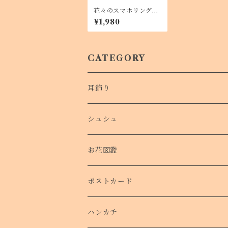
花々のスマホリング
全12種類
¥1,980
CATEGORY
耳飾り
シュシュ
お花図鑑
ポストカード
ハンカチ