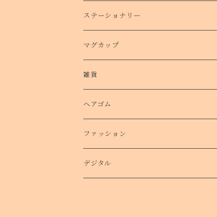
手帳型スマホケース
ステーショナリー
クリアケース
カード
マグカップ
クッションバンパーケース
クリアファイル
雑貨
スマホリング
ステッカー
パスケース
ヘアゴム
ショルダー付きケース
ファッション
Ｔシャツ
デジタル
ロンT
待受け