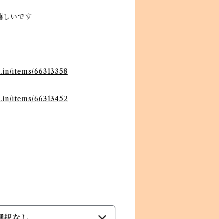
嬉しいです
e.in/items/66313358
e.in/items/66313452
選択なし