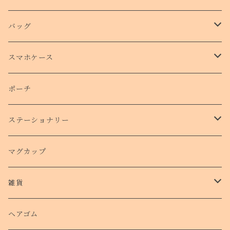
バッグ
トートバッグ
スマホケース
側面プリントハードケース
ポーチ
手帳型スマホケース
ステーショナリー
クリアケース
カード
マグカップ
クッションバンパーケース
クリアファイル
雑貨
スマホリング
ステッカー
パスケース
ヘアゴム