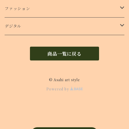
ショルダー付きケース
ファッション
Ｔシャツ
デジタル
ロンT
待受け
商品一覧に戻る
© Asahi art style
Powered by