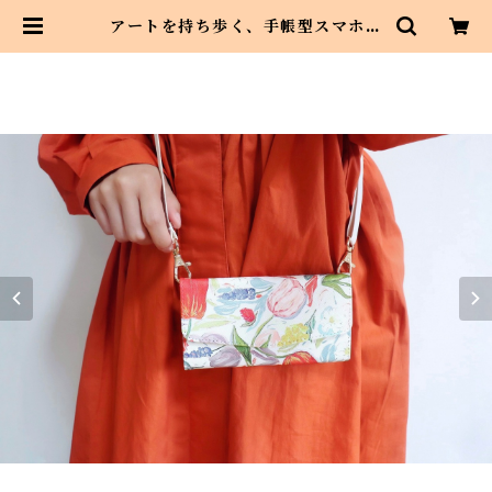
アートを持ち歩く、手帳型スマホケ
ースショルダータイプ 春を告げる
花々 iPhone13 Android対応 |
Asahi art style