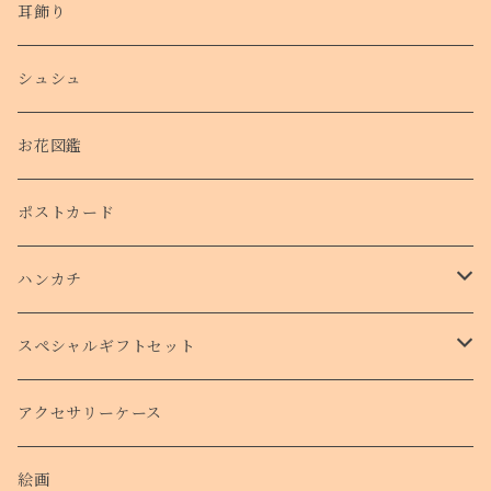
耳飾り
シュシュ
お花図鑑
ポストカード
ハンカチ
タオルハンカチ
スペシャルギフトセット
クリスマスコフレ
アクセサリーケース
絵画