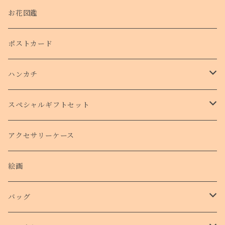
お花図鑑
ポストカード
ハンカチ
タオルハンカチ
スペシャルギフトセット
クリスマスコフレ
アクセサリーケース
絵画
バッグ