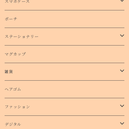
トートバッグ
スマホケース
側面プリントハードケース
ポーチ
手帳型スマホケース
ステーショナリー
クリアケース
カード
マグカップ
クッションバンパーケース
クリアファイル
雑貨
スマホリング
ステッカー
パスケース
ヘアゴム
ショルダー付きケース
ファッション
Ｔシャツ
デジタル