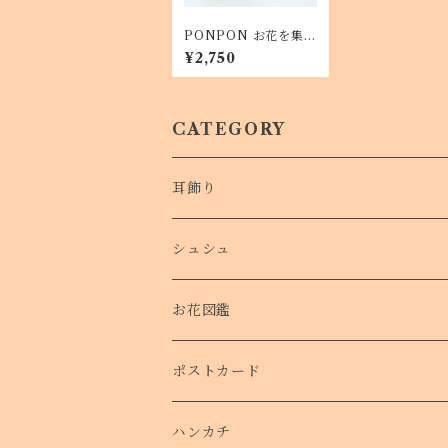
PONPON お花を集め
たヘアゴムorポニーフ
¥2,750
ック マーメイド
CATEGORY
耳飾り
シュシュ
お花図鑑
ポストカード
ハンカチ