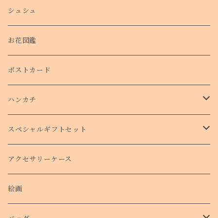
シュシュ
お花図鑑
ポストカード
ハンカチ
タオルハンカチ
スペシャルギフトセット
クリスマスコフレ
アクセサリーケース
絵画