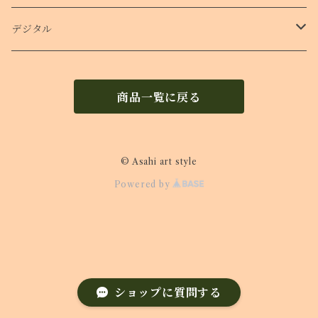
Ｔシャツ
デジタル
ロンT
待受け
商品一覧に戻る
© Asahi art style
Powered by
ショップに質問する