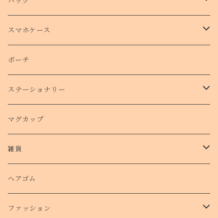
バッグ
トートバッグ
スマホケース
側面プリントハードケース
ポーチ
手帳型スマホケース
ステーショナリー
クリアケース
カード
マグカップ
クッションバンパーケース
クリアファイル
雑貨
スマホリング
ステッカー
パスケース
ヘアゴム
ショルダー付きケース
ファッション