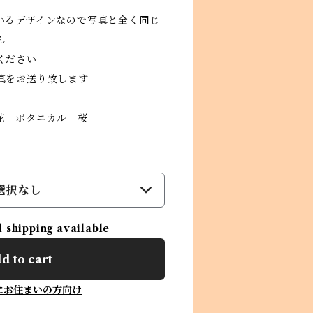
いるデザインなので写真と全く同じ
ん
ください
真をお送り致します
花 ボタニカル 桜
選択なし
l shipping available
d to cart
にお住まいの方向け