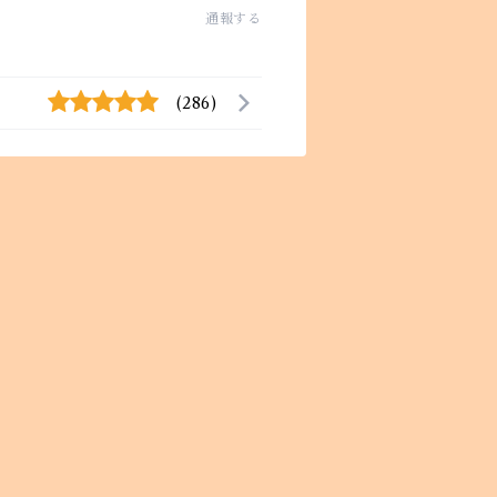
通報する
(286)