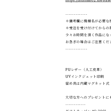
https://asahimo2.thebas
-------------
＊備考欄に機種名が必要な
＊受注を受け付けてからの
少々お時間を頂く作品にな
お急ぎの場合はご注意くだ
-------------
PUレザー（人工皮革）
UVインクジェット印刷
留め具は内蔵マグネット式
大切な方へのプレゼントに
------------