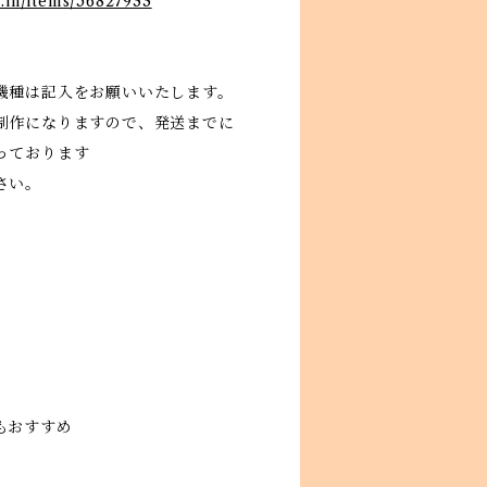
e.in/items/56827933
機種は記入をお願いいたします。
制作になりますので、発送までに
っております
さい。
もおすすめ