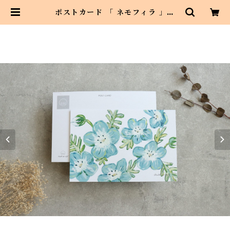
ポストカード 「 ネモフィラ 」１
枚 メッセージカードにも | Asahi
art style