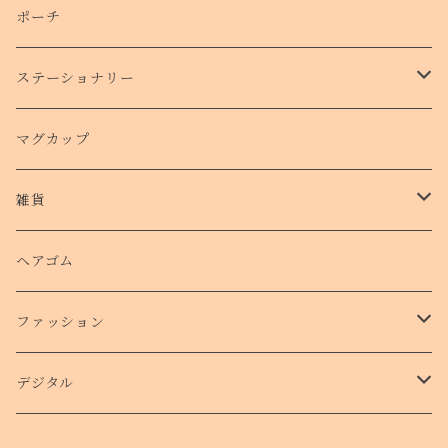
側面プリントハードケース
ポーチ
手帳型スマホケース
ステーショナリー
クリアケース
カード
マグカップ
クッションバンパーケース
クリアファイル
雑貨
スマホリング
ステッカー
パスケース
ヘアゴム
ショルダー付きケース
ファッション
Ｔシャツ
デジタル
ロンT
待受け