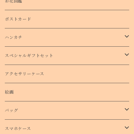
お花図鑑
ポストカード
ハンカチ
タオルハンカチ
スペシャルギフトセット
クリスマスコフレ
アクセサリーケース
絵画
バッグ
トートバッグ
スマホケース