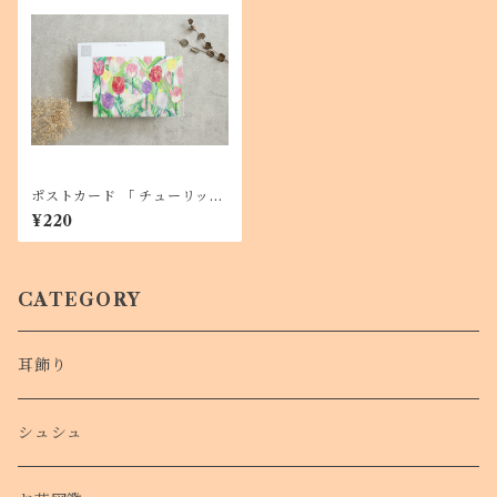
ポストカード 「 チューリップ
」１枚 メッセージカードに
¥220
も
CATEGORY
耳飾り
シュシュ