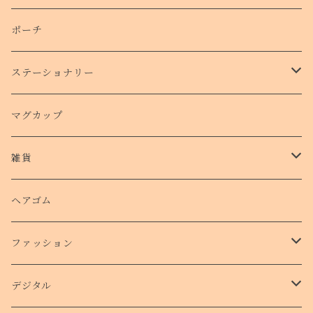
側面プリントハードケース
ポーチ
手帳型スマホケース
ステーショナリー
クリアケース
カード
マグカップ
クッションバンパーケース
クリアファイル
雑貨
スマホリング
ステッカー
パスケース
ヘアゴム
ショルダー付きケース
ファッション
Ｔシャツ
デジタル