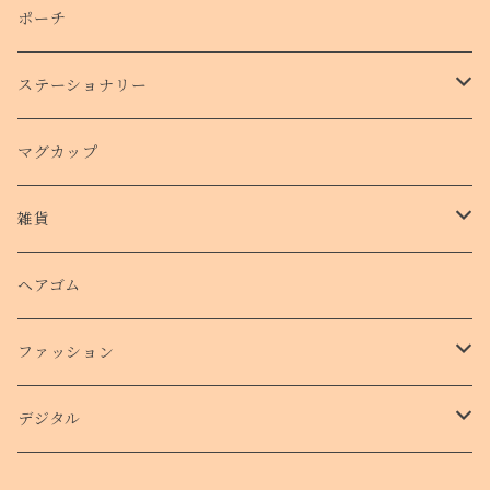
側面プリントハードケース
ポーチ
手帳型スマホケース
ステーショナリー
クリアケース
カード
マグカップ
クッションバンパーケース
クリアファイル
雑貨
スマホリング
ステッカー
パスケース
ヘアゴム
ショルダー付きケース
ファッション
Ｔシャツ
デジタル
ロンT
待受け