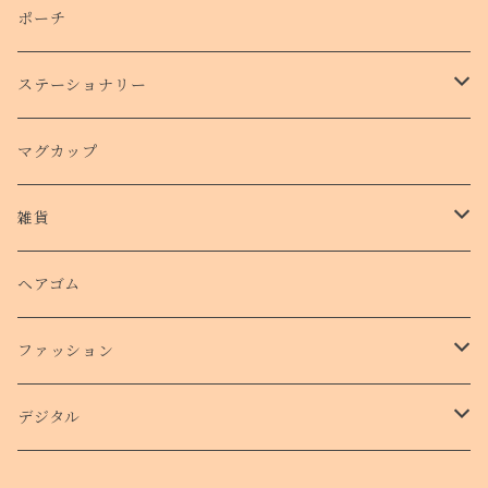
側面プリントハードケース
ポーチ
手帳型スマホケース
ステーショナリー
クリアケース
カード
マグカップ
クッションバンパーケース
クリアファイル
雑貨
スマホリング
ステッカー
パスケース
ヘアゴム
ショルダー付きケース
ファッション
Ｔシャツ
デジタル
ロンT
待受け