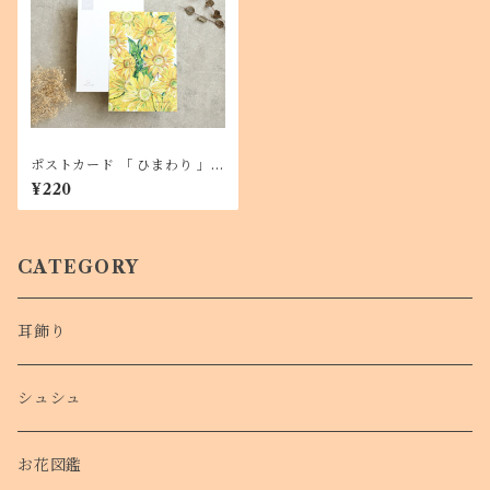
ポストカード 「 ひまわり 」１
枚 メッセージカードにも
¥220
CATEGORY
耳飾り
シュシュ
お花図鑑