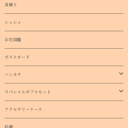
耳飾り
シュシュ
お花図鑑
ポストカード
ハンカチ
タオルハンカチ
スペシャルギフトセット
クリスマスコフレ
アクセサリーケース
絵画