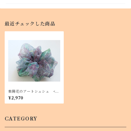
最近チェックした商品
紫陽花のアートシュシュ <As
ahi art styleオリジナルテキス
¥2,970
タイル> お花柄のビッグシュシ
ュ
CATEGORY