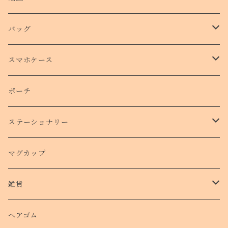
バッグ
トートバッグ
スマホケース
側面プリントハードケース
ポーチ
手帳型スマホケース
ステーショナリー
クリアケース
カード
マグカップ
クッションバンパーケース
クリアファイル
雑貨
スマホリング
ステッカー
パスケース
ヘアゴム