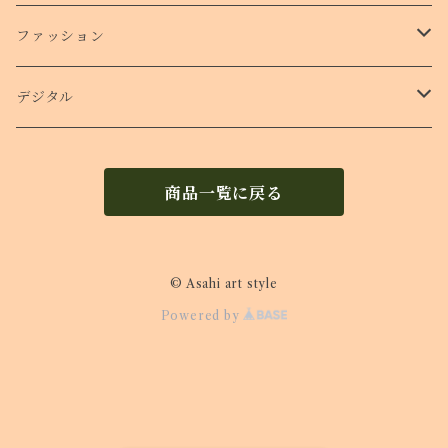
ショルダー付きケース
ファッション
Ｔシャツ
デジタル
ロンT
待受け
商品一覧に戻る
© Asahi art style
Powered by