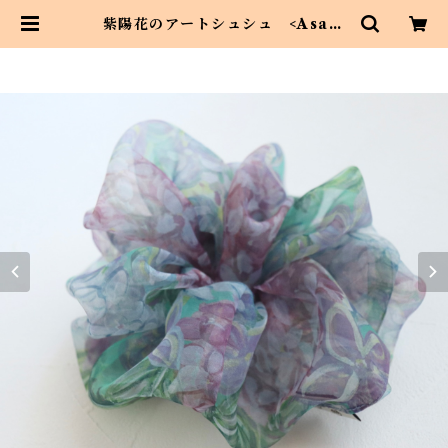
紫陽花のアートシュシュ <Asahi
art styleオリジナルテキスタイル>
お花柄のビッグシュシュ | Asahi
art style