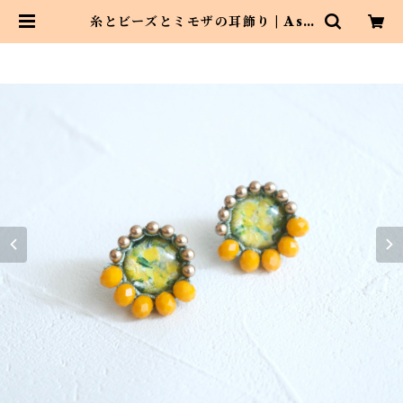
糸とビーズとミモザの耳飾り | Asa
hi art style