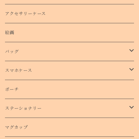
クリスマスコフレ
アクセサリーケース
絵画
バッグ
トートバッグ
スマホケース
側面プリントハードケース
ポーチ
手帳型スマホケース
ステーショナリー
クリアケース
カード
マグカップ