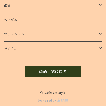
クッションバンパーケース
クリアファイル
雑貨
スマホリング
ステッカー
パスケース
ヘアゴム
ショルダー付きケース
ファッション
Ｔシャツ
デジタル
ロンT
待受け
商品一覧に戻る
© Asahi art style
Powered by