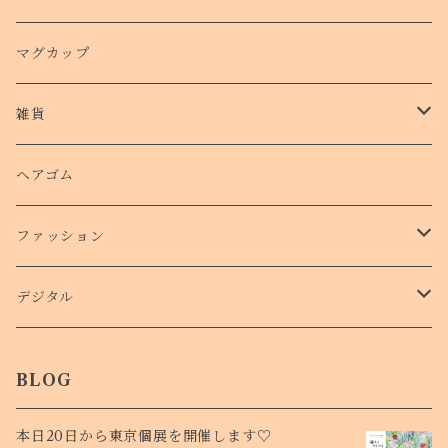
クリアケース
カード
マグカップ
クッションバンパーケース
クリアファイル
雑貨
スマホリング
ステッカー
パスケース
ヘアゴム
ショルダー付きケース
ファッション
Ｔシャツ
デジタル
ロンT
待受け
BLOG
本日20日から東京個展を開催します♡