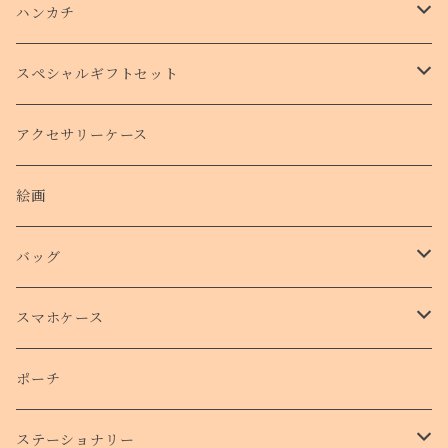
ハンカチ
タオルハンカチ
スペシャルギフトセット
クリスマスコフレ
アクセサリーケース
絵画
バッグ
トートバッグ
スマホケース
側面プリントハードケース
ポーチ
手帳型スマホケース
ステーショナリー