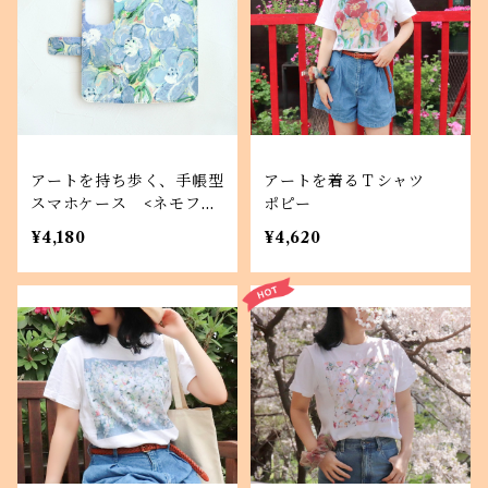
アートを持ち歩く、手帳型
アートを着るＴシャツ
スマホケース <ネモフィ
ポピー
ラ畑> iPhone Android対
¥4,180
¥4,620
応 プレゼントにも